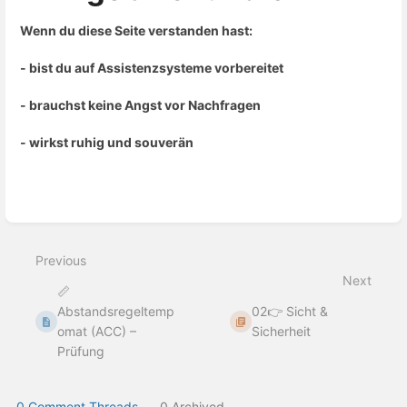
Wenn du diese Seite verstanden hast:
- bist du auf Assistenzsysteme vorbereitet
- brauchst keine Angst vor Nachfragen
- wirkst ruhig und souverän
Enter
section
select
Previous
mode
Next
📏
Abstandsregeltemp
02👉 Sicht &
omat (ACC) –
Sicherheit
Prüfung
0 Comment Threads
0 Archived