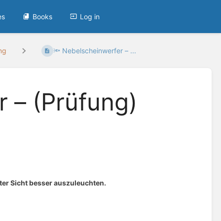
es
Books
Log in
ng
🔦 Nebelscheinwerfer – ...
 – (Prüfung)
ter Sicht besser auszuleuchten
.