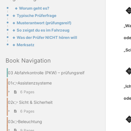

🔹 Worum geht es?
🔹 Typische Prüferfrage
🔹 Musterantwort (prüfungsreif)
„Wa
🔹 So zeigst du es im Fahrzeug
🔹 Was der Prüfer NICHT hören will
ode
🔹 Merksatz
„Sc
Book Navigation

03 Abfahrkontrolle (PKW) – prüfungsreif
01👉Assistenzsysteme
„Ic
6 Pages
ode
02👉 Sicht & Sicherheit
6 Pages

03👉Beleuchtung
9 Pages