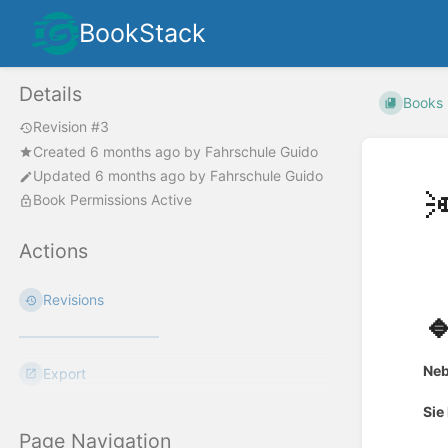
BookStack
Details
Books
Revision #3
Created
6 months ago
by
Fahrschule Guido
Updated
6 months ago
by
Fahrschule Guido

Book Permissions Active
Actions
Revisions

Neb
Export
Sie
Page Navigation