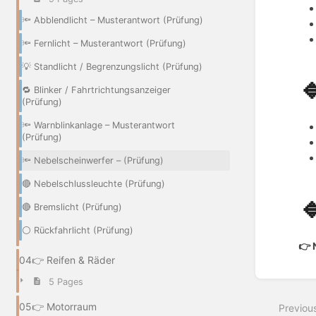
🔦 Abblendlicht – Musterantwort (Prüfung)
🔦 Fernlicht – Musterantwort (Prüfung)
💡 Standlicht / Begrenzungslicht (Prüfung)

🔁 Blinker / Fahrtrichtungsanzeiger
(Prüfung)
🔦 Warnblinkanlage – Musterantwort
(Prüfung)
🔦 Nebelscheinwerfer – (Prüfung)
🔴 Nebelschlussleuchte (Prüfung)

🔴 Bremslicht (Prüfung)
⚪ Rückfahrlicht (Prüfung)
👉
04👉 Reifen & Räder
Enter
5 Pages
section
select
05👉 Motorraum
Previou
mode