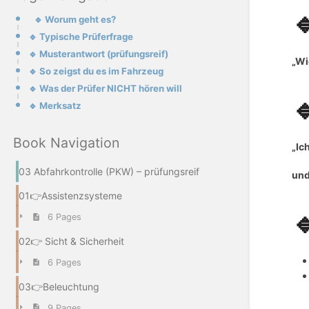

🔹 Worum geht es?
🔹 Typische Prüferfrage
🔹 Musterantwort (prüfungsreif)
„Wi
🔹 So zeigst du es im Fahrzeug
🔹 Was der Prüfer NICHT hören will

🔹 Merksatz
Book Navigation
„Ic
03 Abfahrkontrolle (PKW) – prüfungsreif
und
01👉Assistenzsysteme

6 Pages
02👉 Sicht & Sicherheit
6 Pages
03👉Beleuchtung
9 Pages