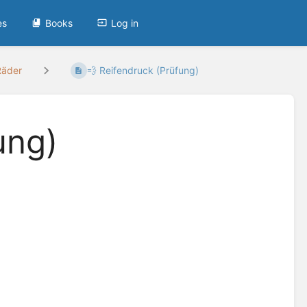
es
Books
Log in
Räder
💨 Reifendruck (Prüfung)
ung)