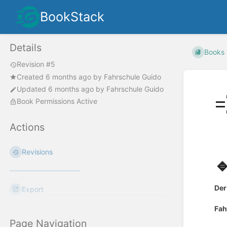
BookStack
Details
Books
Revision #5
Created
6 months ago
by
Fahrschule Guido
Updated
6 months ago
by
Fahrschule Guido

Book Permissions Active
Actions
Revisions

Der
Export
Fah
Page Navigation