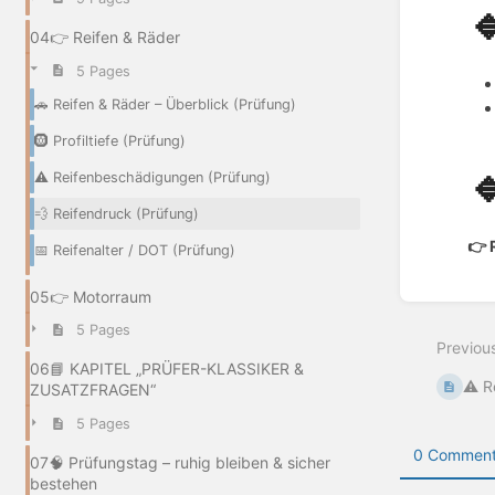

04👉 Reifen & Räder
5 Pages
🚗 Reifen & Räder – Überblick (Prüfung)
🛞 Profiltiefe (Prüfung)

⚠️ Reifenbeschädigungen (Prüfung)
💨 Reifendruck (Prüfung)
👉
📅 Reifenalter / DOT (Prüfung)
Enter
05👉 Motorraum
section
5 Pages
select
Previou
mode
06📘 KAPITEL „PRÜFER-KLASSIKER &
⚠️ R
ZUSATZFRAGEN“
5 Pages
0 Comment
07🧠 Prüfungstag – ruhig bleiben & sicher
bestehen